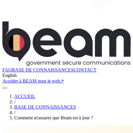
FAQ
BASE DE CONNAISSANCES
CONTACT
English
Accéder à BEAM pour le web
↗
ACCUEIL
/
BASE DE CONNAISSANCES
/
Comment m'assurer que Beam est à jour ?